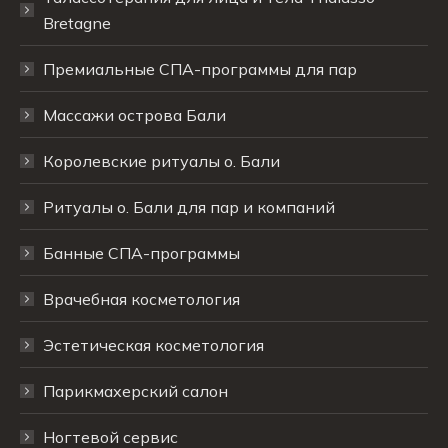
новом
новом
новом
Bretagne
окне
окне
окне
Премиальные СПА-программы для пар
Массажи острова Бали
Королевские ритуалы о. Бали
Ритуалы о. Бали для пар и компаний
Банные СПА-программы
Врачебная косметология
Эстетическая косметология
Парикмахерский салон
Ногтевой сервис