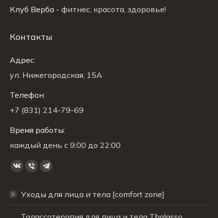
Клуб Верба
- фитнес, красота, здоровье!
Контакты
Адрес:
ул. Нижегородская, 15A
Телефон:
+7 (831) 214-79-69
Время работы:
каждый день с 9:00 до 22:00
Ищите нас:
Страница
Страница
Страница
Вконтакте
Viber
Telegram
Уходы для лица и тела [comfort zone]
открывается
открывается
открывается
в
в
в
Талассотерапия для лица и тела Thalasso