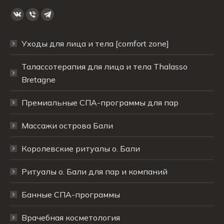
Ищите нас:
Страница
Страница
Страница
Вконтакте
Viber
Telegram
Уходы для лица и тела [comfort zone]
открывается
открывается
открывается
в
в
в
Талассотерапия для лица и тела Thalasso
новом
новом
новом
Bretagne
окне
окне
окне
Премиальные СПА-программы для пар
Массажи острова Бали
Королевские ритуалы о. Бали
Ритуалы о. Бали для пар и компаний
Банные СПА-программы
Врачебная косметология