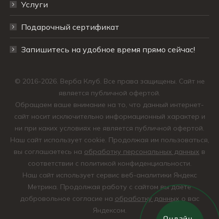
Услуги
Подарочный сертификат
Запишитесь на удобное время прямо сейчас!
© 2016-2026. Верба Клуб. Все права защищены. Сайт не
является публичной офертой.
Обращаем ваше внимание на то, что данный интернет-
сайт носит исключительно информационный характер и
ни при каких условиях не является публичной офертой.
Наш сайт использует cookie. Продолжая им пользоваться,
вы соглашаетесь на
обработку персональных данных
в
соответствии с политикой конфиденциальности.
Наш сайт использует сервис веб-аналитики Яндекс
Метрика. Продолжая работу с сайтом вы даете
добровольное согласие на
обработку данных
о вас
Яндексом.
Онлайн-