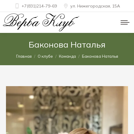
+7(831)214-79-69
ул. Нижегородская, 15A
Баконова Наталья
Вы здесь:
Главная
О клубе
Команда
Баконова Наталья