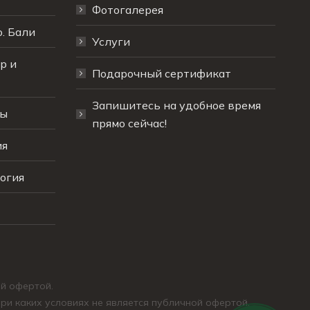
Фотогалерея
. Бали
Услуги
р и
Подарочный сертификат
Запишитесь на удобное время
мы
прямо сейчас!
ия
огия
ой офертой.
ри каких условиях не является публичной офертой.