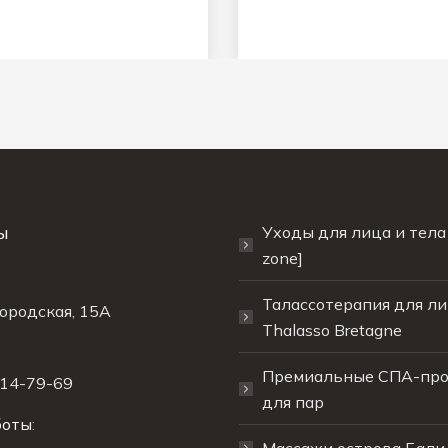
ы
Уходы для лица и тела 
zone]
Талассотерапия для ли
ородская, 15A
Thalasso Bretagne
Премиальные СПА-пр
214-79-69
для пар
оты: