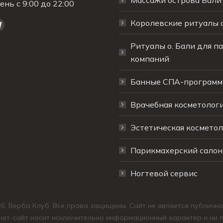
Массажи острова Бали
нь с 9:00 до 22:00
Королевские ритуалы о
с:
ца
аница
Страница
кте
r
Telegram
Ритуалы о. Бали для па
ется
рывается
открывается
компаний
в
Банные СПА-програм
ом
новом
е
окне
Врачебная косметолог
Эстетическая косметол
Парикмахерский салон
Ногтевой сервис
6. Верба Клуб. Все права защищены. Сайт не является публичн
ет-сайт носит исключительно информационный характер и ни п