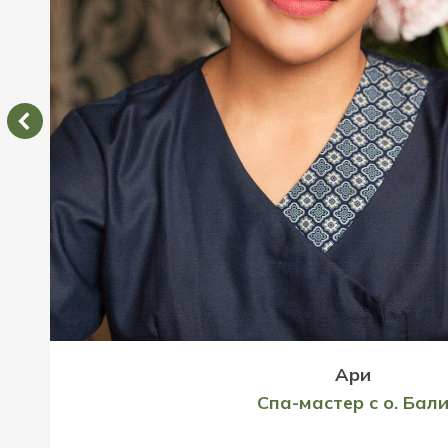
Ари
Спа-мастер с о. Бал