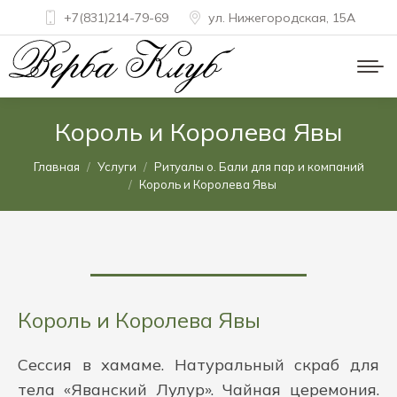
+7(831)214-79-69
ул. Нижегородская, 15A
Король и Королева Явы
Вы здесь:
Главная
Услуги
Ритуалы о. Бали для пар и компаний
Король и Королева Явы
Король и Королева Явы
Сессия в хамаме. Натуральный скраб для
тела «Яванский Лулур». Чайная церемония.