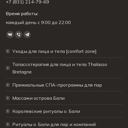
+7 (831) 214-79-69
Время работы:
каждый день с 9:00 до 22:00
Ищите нас:
Страница
Страница
Страница
Вконтакте
Viber
Telegram
Уходы для лица и тела [comfort zone]
открывается
открывается
открывается
в
в
в
Талассотерапия для лица и тела Thalasso
новом
новом
новом
Bretagne
окне
окне
окне
Премиальные СПА-программы для пар
Массажи острова Бали
Королевские ритуалы о. Бали
Ритуалы о. Бали для пар и компаний