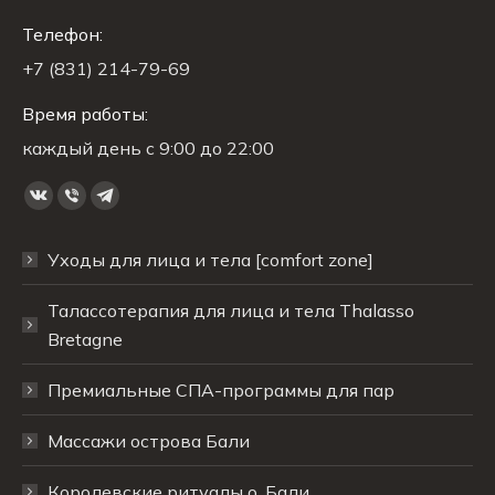
Телефон:
+7 (831) 214-79-69
Время работы:
каждый день с 9:00 до 22:00
Ищите нас:
Страница
Страница
Страница
Вконтакте
Viber
Telegram
Уходы для лица и тела [comfort zone]
открывается
открывается
открывается
в
в
в
Талассотерапия для лица и тела Thalasso
новом
новом
новом
Bretagne
окне
окне
окне
Премиальные СПА-программы для пар
Массажи острова Бали
Королевские ритуалы о. Бали