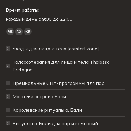
Время работы:
каждый день с 9:00 до 22:00
Ищите нас:
Страница
Страница
Страница
Вконтакте
Viber
Telegram
Уходы для лица и тела [comfort zone]
открывается
открывается
открывается
в
в
в
Талассотерапия для лица и тела Thalasso
новом
новом
новом
Bretagne
окне
окне
окне
Премиальные СПА-программы для пар
Массажи острова Бали
Королевские ритуалы о. Бали
Ритуалы о. Бали для пар и компаний